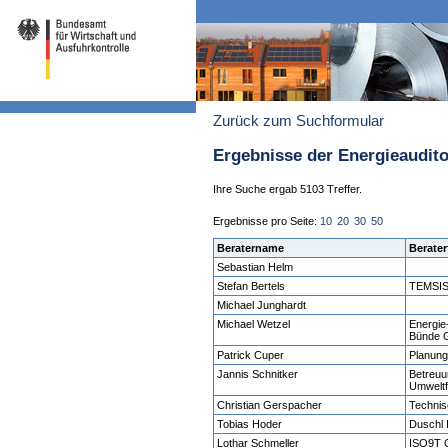
Zurück zum Suchformular
Ergebnisse der Energieaudit
Ihre Suche ergab 5103 Treffer.
Ergebnisse pro Seite:
10
20
30
50
Beratername
Berater
Sebastian Helm
Stefan Bertels
TEMSIS 
Michael Junghardt
Michael Wetzel
Energie
Bünde
Patrick Cuper
Planun
Jannis Schnitker
Betreuu
Umweltf
Christian Gerspacher
Technis
Tobias Hoder
Duschl
Lothar Schmeller
ISO9T