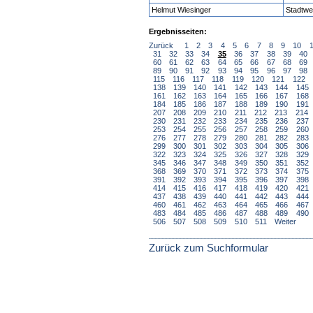
Helmut Wiesinger
Stadtwe
Ergebnisseiten:
Zurück
1
2
3
4
5
6
7
8
9
10
31
32
33
34
35
36
37
38
39
40
60
61
62
63
64
65
66
67
68
69
89
90
91
92
93
94
95
96
97
98
115
116
117
118
119
120
121
122
138
139
140
141
142
143
144
145
161
162
163
164
165
166
167
168
184
185
186
187
188
189
190
191
207
208
209
210
211
212
213
214
230
231
232
233
234
235
236
237
253
254
255
256
257
258
259
260
276
277
278
279
280
281
282
283
299
300
301
302
303
304
305
306
322
323
324
325
326
327
328
329
345
346
347
348
349
350
351
352
368
369
370
371
372
373
374
375
391
392
393
394
395
396
397
398
414
415
416
417
418
419
420
421
437
438
439
440
441
442
443
444
460
461
462
463
464
465
466
467
483
484
485
486
487
488
489
490
506
507
508
509
510
511
Weiter
Zurück zum Suchformular