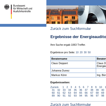
Zurück zum Suchformular
Ergebnisse der Energieaudit
Ihre Suche ergab 1063 Treffer.
Ergebnisse pro Seite:
10
20
30
50
Beratername
Berater
Claus Deppert
Claus D
Energiee
Johanna Dunez
Markus Könn
Ing. Bü
Ergebnisseiten:
Zurück
1
2
3
4
5
6
7
8
9
10
31
32
33
34
35
36
37
38
39
40
60
61
62
63
64
65
66
67
68
69
89
90
91
92
93
94
95
96
97
98
Zurück zum Suchformular