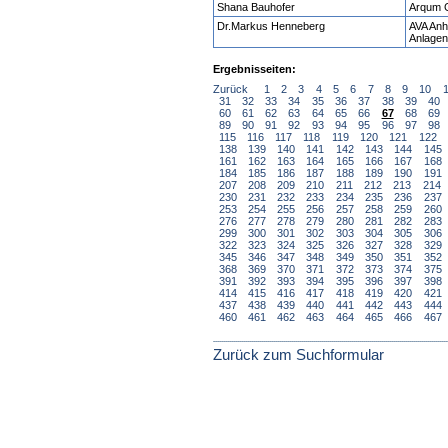
Shana Bauhofer
Arqum
Dr.Markus Henneberg
AVA Anh
Anlage
Ergebnisseiten:
Zurück
1
2
3
4
5
6
7
8
9
10
31
32
33
34
35
36
37
38
39
40
60
61
62
63
64
65
66
67
68
69
89
90
91
92
93
94
95
96
97
98
115
116
117
118
119
120
121
122
138
139
140
141
142
143
144
145
161
162
163
164
165
166
167
168
184
185
186
187
188
189
190
191
207
208
209
210
211
212
213
214
230
231
232
233
234
235
236
237
253
254
255
256
257
258
259
260
276
277
278
279
280
281
282
283
299
300
301
302
303
304
305
306
322
323
324
325
326
327
328
329
345
346
347
348
349
350
351
352
368
369
370
371
372
373
374
375
391
392
393
394
395
396
397
398
414
415
416
417
418
419
420
421
437
438
439
440
441
442
443
444
460
461
462
463
464
465
466
467
Zurück zum Suchformular