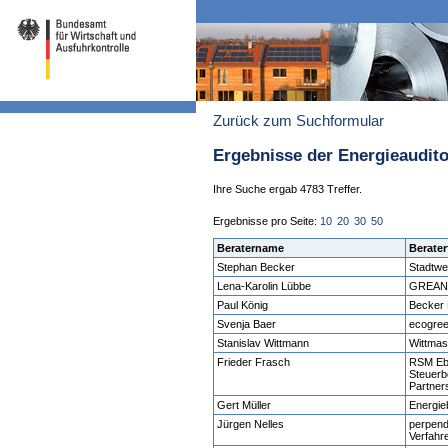
Zurück zum Suchformular
Ergebnisse der Energieaudit
Ihre Suche ergab 4783 Treffer.
Ergebnisse pro Seite:
10
20
30
50
Beratername
Berater
Stephan Becker
Stadtw
Lena-Karolin Lübbe
GREAN
Paul König
Becker 
Svenja Baer
ecogre
Stanislav Wittmann
Wittmas
Frieder Frasch
RSM Ebn
Steuerb
Partner
Gert Müller
Energieb
Jürgen Nelles
perpend
Verfah