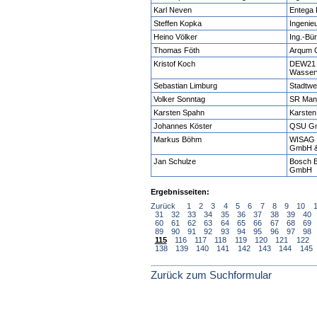
Karl Neven
Entega
Steffen Kopka
Ingenie
Heino Völker
Ing.-Bü
Thomas Föth
Arqum
Kristof Koch
DEW21 
Wasser
Sebastian Limburg
Stadtwe
Volker Sonntag
SR Man
Karsten Spahn
Karsten
Johannes Köster
QSU G
Markus Böhm
WISAG 
GmbH 
Jan Schulze
Bosch E
GmbH
Ergebnisseiten:
Zurück
1
2
3
4
5
6
7
8
9
10
31
32
33
34
35
36
37
38
39
40
60
61
62
63
64
65
66
67
68
69
89
90
91
92
93
94
95
96
97
98
115
116
117
118
119
120
121
122
138
139
140
141
142
143
144
145
Zurück zum Suchformular