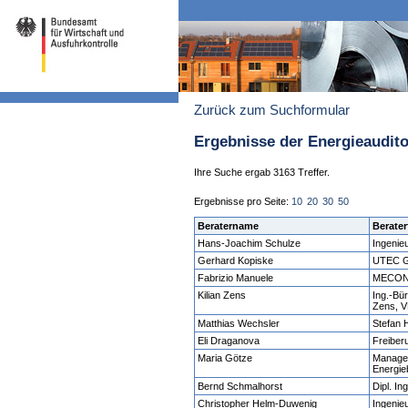
Zurück zum Suchformular
Ergebnisse der Energieaudit
Ihre Suche ergab 3163 Treffer.
Ergebnisse pro Seite:
10
20
30
50
Beratername
Berater
Hans-Joachim Schulze
Ingeni
Gerhard Kopiske
UTEC 
Fabrizio Manuele
MECON 
Kilian Zens
Ing.-Bür
Zens, V
Matthias Wechsler
Stefan 
Eli Draganova
Freiberu
Maria Götze
Manage
Energie
Bernd Schmalhorst
Dipl. I
Christopher Helm-Duwenig
Ingenie