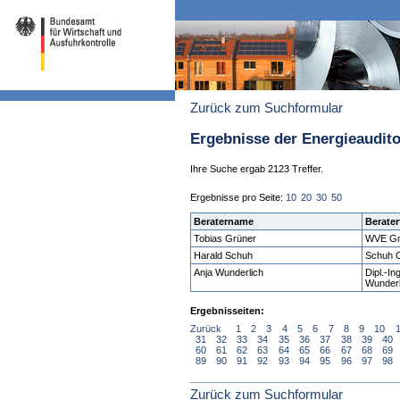
Zurück zum Suchformular
Ergebnisse der Energieaudit
Ihre Suche ergab 2123 Treffer.
Ergebnisse pro Seite:
10
20
30
50
Beratername
Berater
Tobias Grüner
WVE Gm
Harald Schuh
Schuh C
Anja Wunderlich
Dipl.-I
Wunderl
Ergebnisseiten:
Zurück
1
2
3
4
5
6
7
8
9
10
31
32
33
34
35
36
37
38
39
40
60
61
62
63
64
65
66
67
68
69
89
90
91
92
93
94
95
96
97
98
Zurück zum Suchformular