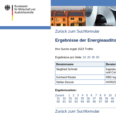
Zurück zum Suchformular
Ergebnisse der Energieaudit
Ihre Suche ergab 1523 Treffer.
Ergebnisse pro Seite:
10
20
30
50
Beratername
Berater
Siegfried Schmid
Ingenie
und Con
Gerhard Reuter
RBS In
Stefan Dessin
HORIZO
Ergebnisseiten:
Zurück
1
2
3
4
5
6
7
8
9
10
31
32
33
34
35
36
37
38
39
40
60
61
62
63
64
65
66
67
68
69
Zurück zum Suchformular