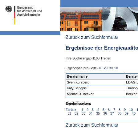
Zurück zum Suchformular
Ergebnisse der Energieaudit
Ihre Suche ergab 1163 Treffer.
Ergebnisse pro Seite:
10
20
30
50
Beratername
Berater
Sven Kurzberg
EDAG E
Katy Sengpiel
Thüring
Michael J. Becker
Becker
Ergebnisseiten:
Zurück
1
2
3
4
5
6
7
8
9
10
31
32
33
34
35
36
37
38
39
40
Zurück zum Suchformular