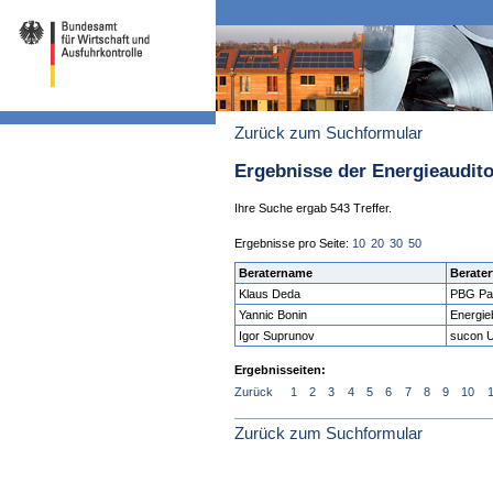
Zurück zum Suchformular
Ergebnisse der Energieaudit
Ihre Suche ergab 543 Treffer.
Ergebnisse pro Seite:
10
20
30
50
Beratername
Berater
Klaus Deda
PBG Pa
Yannic Bonin
Energie
Igor Suprunov
sucon 
Ergebnisseiten:
Zurück
1
2
3
4
5
6
7
8
9
10
Zurück zum Suchformular