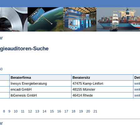
ar
rgieauditoren-Suche
50
Beraterfirma
Beratersitz
Det
Inesys Energieberatung
47475 Kamp-Lintfort
wei
encadi GmbH
48155 Münster
wei
ibGenesis GmbH
46414 Rhede
wei
8
9
10
11
12
13
14
15
16
17
18
19
20
21
ar