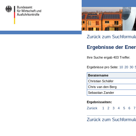
Zurück zum Suchformul
Ergebnisse der Ene
Ihre Suche ergab 403 Treffer.
Ergebnisse pro Seite:
10
20
30
Beratername
Christian Schäfer
Chris van den Berg
Sebastian Zander
Ergebnisseiten:
Zurück
1
2
3
4
5
6
7
Zurück zum Suchformul