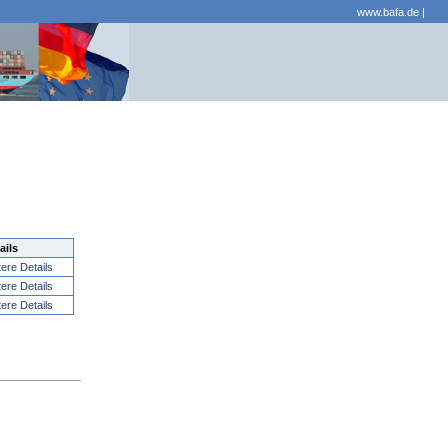
www.bafa.de
|
ails
tere Details
tere Details
tere Details