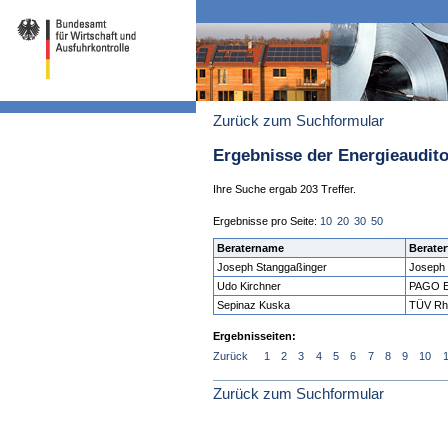
Zurück zum Suchformular
Ergebnisse der Energieaudit
Ihre Suche ergab 203 Treffer.
Ergebnisse pro Seite:
10
20
30
50
Beratername
Berater
Joseph Stanggaßinger
Joseph 
Udo Kirchner
PAGO 
Sepinaz Kuska
TÜV Rh
Ergebnisseiten:
Zurück
1
2
3
4
5
6
7
8
9
10
Zurück zum Suchformular