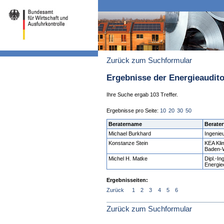
Zurück zum Suchformular
Ergebnisse der Energieaudit
Ihre Suche ergab 103 Treffer.
Ergebnisse pro Seite:
10
20
30
50
Beratername
Berater
Michael Burkhard
Ingenie
Konstanze Stein
KEA Kli
Baden-
Michel H. Matke
Dipl.-In
Energiee
Ergebnisseiten:
Zurück
1
2
3
4
5
6
Zurück zum Suchformular