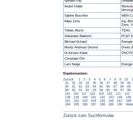
Norbert Fitz
Umweltm
Andrè Feldin
Werkst
Versor
Sabine Buschke
WEN Co
Kilian Zens
Ing.-Bür
Zens, V
Tobias Wurm
TEAG
Sebastian Maletzki
PC&T M
Michael Schatzl
Energie
Moritz-Andreas Decker
Drees 
Dr.Kirsten Kubin
ÖKOTEC
Christoph Öhl
Lars Neige
Energie
Ergebnisseiten:
Zurück
1
2
3
4
5
6
7
8
9
10
31
32
33
34
35
36
37
38
39
40
60
61
62
63
64
65
66
67
68
69
89
90
91
92
93
94
95
96
97
98
115
116
117
118
119
120
121
122
138
139
140
141
142
143
144
145
161
162
163
164
165
166
167
168
184
185
186
187
188
189
190
Weit
Zurück zum Suchformular