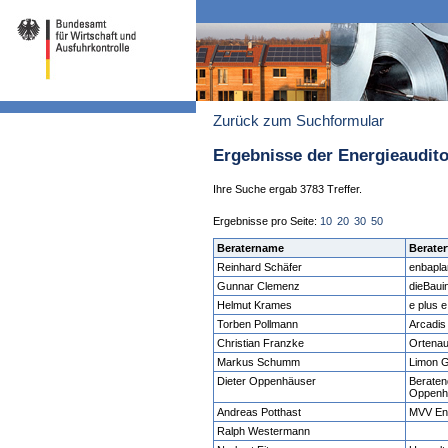
Zurück zum Suchformular
Ergebnisse der Energieaudit
Ihre Suche ergab 3783 Treffer.
Ergebnisse pro Seite:
10
20
30
50
Beratername
Berater
Reinhard Schäfer
enbapl
Gunnar Clemenz
dieBaui
Helmut Krames
e plus 
Torben Pollmann
Arcadi
Christian Franzke
Ortena
Markus Schumm
Limon 
Dieter Oppenhäuser
Beraten
Oppenh
Andreas Potthast
MVV En
Ralph Westermann