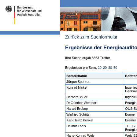
Zurück zum Suchformular
Ergebnisse der Energieaudit
Ihre Suche ergab 3663 Treffer.
Ergebnisse pro Seite:
10
20
30
50
Beratername
Berater
Jürgen Spohrer
Konrad Nickel
Ingenie
Denkma
Herbert Bauer
Ingenie
Dr.Günther Westner
Energie
Harald Brokop
QUS-Su
Winfried Schütz
Bonner E
Karl-Heinz Kenkel
Bremer
Helmut Theis
THEIS -
Energiee
Hans-Konrad Weis
Weis E