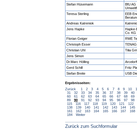
Stefan Hüsemann
BfU AG 
Umweltf
Teresa Sterling
EEB Ene
Beratu
Andreas Katreniok
Katreni
Jens Hapke
Hapke-
Co. KG
Florian Geiger
RWE Tec
Christoph Esser
TENAG
Christian Uhl
Tilia G
Jens Simon
Dr.Marc Hölling
Arcelor
Gerd Schill
Fritz P
Stefan Breite
USB Di
Ergebnisseiten:
Zurück
1
2
3
4
5
6
7
8
9
10
31
32
33
34
35
36
37
38
39
40
60
61
62
63
64
65
66
67
68
69
89
90
91
92
93
94
95
96
97
98
115
116
117
118
119
120
121
122
138
139
140
141
142
143
144
145
161
162
163
164
165
166
167
168
184
Weiter
Zurück zum Suchformular