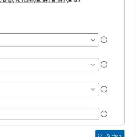
bhängig von Energieunternehmen
gemäß
Info
Info
Info
Info
Suchen