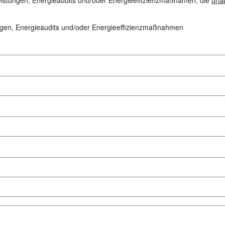
eistungen, Energieaudits und/oder Energieeffizienzmaßnamen, die
una
ungen, Energieaudits und/oder Energieeffizienzmaßnahmen