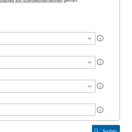
bhängig von Energieunternehmen
gemäß
Info
Info
Info
Info
Suchen