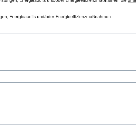
eistungen, Energieaudits und/oder Energieeffizienzmaßnamen, die
una
ungen, Energieaudits und/oder Energieeffizienzmaßnahmen