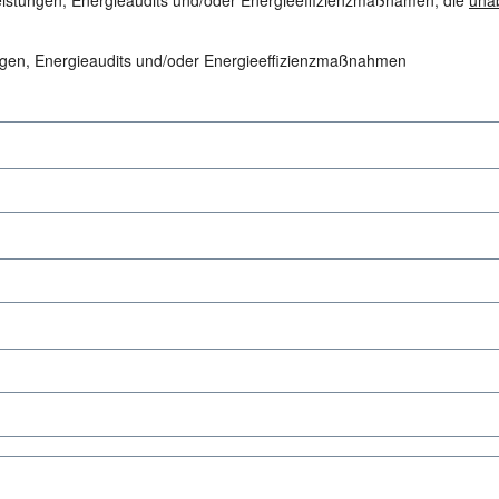
eistungen, Energieaudits und/oder Energieeffizienzmaßnamen, die
una
ungen, Energieaudits und/oder Energieeffizienzmaßnahmen