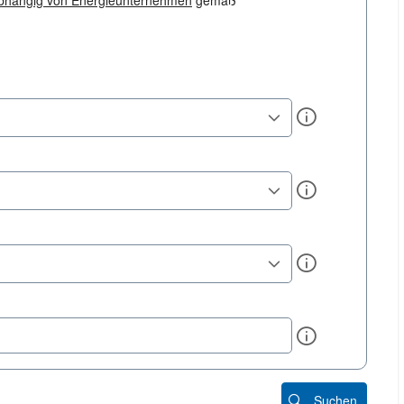
bhängig von Energieunternehmen
gemäß
Info
Info
Info
Info
Suchen