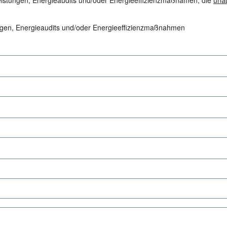
eistungen, Energieaudits und/oder Energieeffizienzmaßnamen, die
una
ungen, Energieaudits und/oder Energieeffizienzmaßnahmen