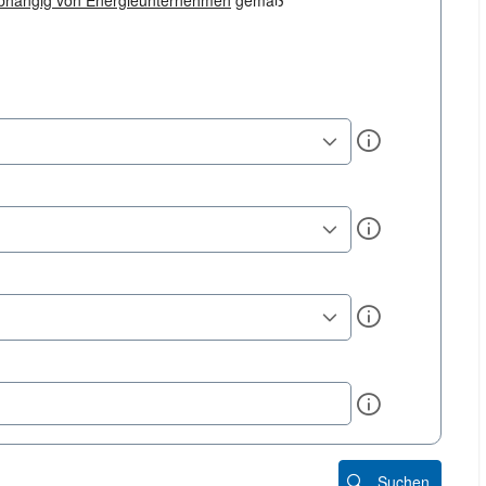
bhängig von Energieunternehmen
gemäß
Info
Info
Info
Info
Suchen