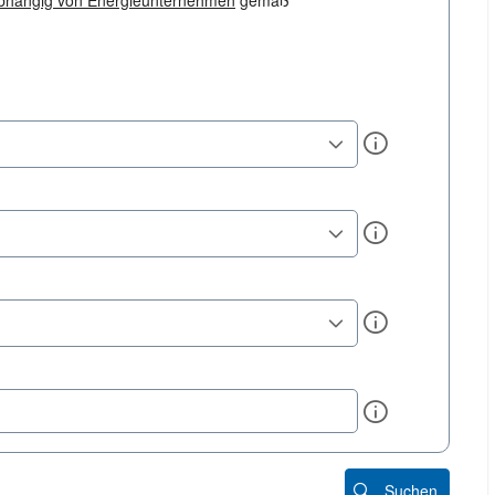
bhängig von Energieunternehmen
gemäß
Info
Info
Info
Info
Suchen