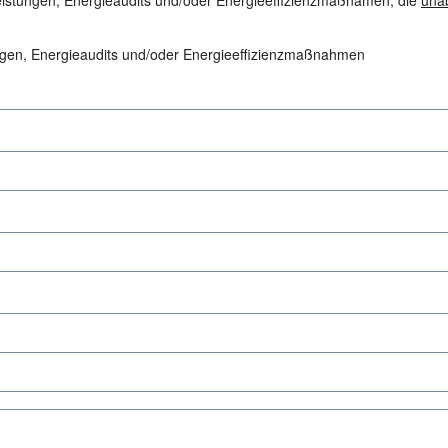
eistungen, Energieaudits und/oder Energieeffizienzmaßnamen, die
una
ungen, Energieaudits und/oder Energieeffizienzmaßnahmen