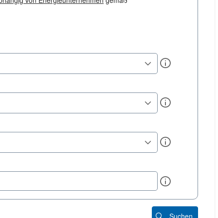
bhängig von Energieunternehmen
gemäß
Info
Info
Info
Info
Suchen