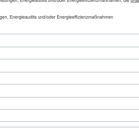
eistungen, Energieaudits und/oder Energieeffizienzmaßnamen, die
una
ungen, Energieaudits und/oder Energieeffizienzmaßnahmen