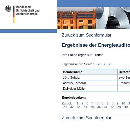
Zurück zum Suchformular
Ergebnisse der Energieaudit
Ihre Suche ergab 423 Treffer.
Ergebnisse pro Seite:
10
20
30
50
Beratername
Berater
Jörg Schulz
swb Se
Asmus Korporal
Etanom
Dr.Holger Müller
Ergebnisseiten:
Zurück
1
2
3
4
5
6
7
8
9
10
31
32
33
34
35
36
37
38
39
40
Zurück zum Suchformular