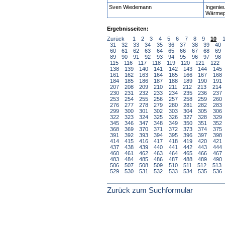
Sven Wiedemann
Ingenie
Wärmep
Ergebnisseiten:
Zurück
1
2
3
4
5
6
7
8
9
10
31
32
33
34
35
36
37
38
39
40
60
61
62
63
64
65
66
67
68
69
89
90
91
92
93
94
95
96
97
98
115
116
117
118
119
120
121
122
138
139
140
141
142
143
144
145
161
162
163
164
165
166
167
168
184
185
186
187
188
189
190
191
207
208
209
210
211
212
213
214
230
231
232
233
234
235
236
237
253
254
255
256
257
258
259
260
276
277
278
279
280
281
282
283
299
300
301
302
303
304
305
306
322
323
324
325
326
327
328
329
345
346
347
348
349
350
351
352
368
369
370
371
372
373
374
375
391
392
393
394
395
396
397
398
414
415
416
417
418
419
420
421
437
438
439
440
441
442
443
444
460
461
462
463
464
465
466
467
483
484
485
486
487
488
489
490
506
507
508
509
510
511
512
513
529
530
531
532
533
534
535
536
Zurück zum Suchformular