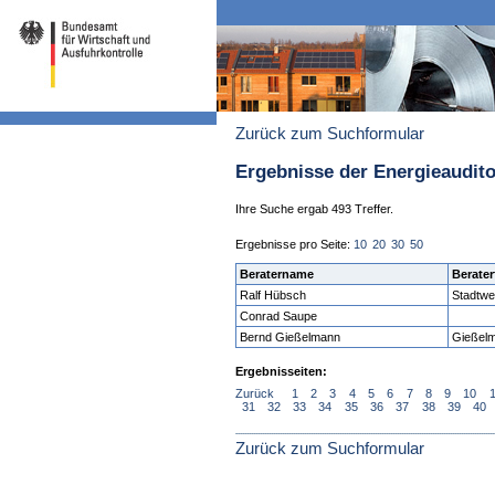
Zurück zum Suchformular
Ergebnisse der Energieaudit
Ihre Suche ergab 493 Treffer.
Ergebnisse pro Seite:
10
20
30
50
Beratername
Berater
Ralf Hübsch
Stadtw
Conrad Saupe
Bernd Gießelmann
Gießelm
Ergebnisseiten:
Zurück
1
2
3
4
5
6
7
8
9
10
31
32
33
34
35
36
37
38
39
40
Zurück zum Suchformular