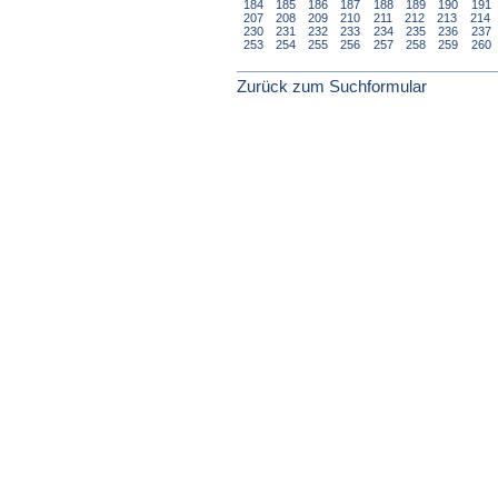
184
185
186
187
188
189
190
191
207
208
209
210
211
212
213
214
230
231
232
233
234
235
236
237
253
254
255
256
257
258
259
260
Zurück zum Suchformular