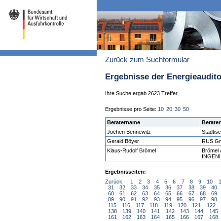
Zurück zum Suchformular
Ergebnisse der Energieaudit
Ihre Suche ergab 2623 Treffer.
Ergebnisse pro Seite:
10
20
30
50
Beratername
Berater
Jochen Bennewitz
Städtis
Gerald Böyer
RUS Gm
Klaus-Rudolf Brömel
Brömel
INGEN
Ergebnisseiten:
Zurück
1
2
3
4
5
6
7
8
9
10
31
32
33
34
35
36
37
38
39
40
60
61
62
63
64
65
66
67
68
69
89
90
91
92
93
94
95
96
97
98
115
116
117
118
119
120
121
122
138
139
140
141
142
143
144
145
161
162
163
164
165
166
167
168