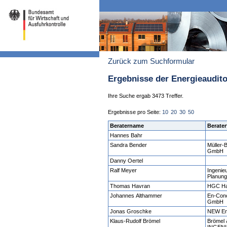
Zurück zum Suchformular
Ergebnisse der Energieaudit
Ihre Suche ergab 3473 Treffer.
Ergebnisse pro Seite:
10
20
30
50
Beratername
Berater
Hannes Bahr
Sandra Bender
Müller-
GmbH
Danny Oertel
Ralf Meyer
Ingenie
Planung
Thomas Havran
HGC Ha
Johannes Althammer
En-Conc
GmbH
Jonas Groschke
NEW En
Klaus-Rudolf Brömel
Brömel