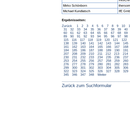
INGEN
Mirko Schönborn
therso
Michael Kundlatsch
IfE Gm
Ergebnisseiten:
Zurück
1
2
3
4
5
6
7
8
9
10
31
32
33
34
35
36
37
38
39
40
60
61
62
63
64
65
66
67
68
69
89
90
91
92
93
94
95
96
97
98
115
116
117
118
119
120
121
122
138
139
140
141
142
143
144
145
161
162
163
164
165
166
167
168
184
185
186
187
188
189
190
191
207
208
209
210
211
212
213
214
230
231
232
233
234
235
236
237
253
254
255
256
257
258
259
260
276
277
278
279
280
281
282
283
299
300
301
302
303
304
305
306
322
323
324
325
326
327
328
329
345
346
347
348
Weiter
Zurück zum Suchformular