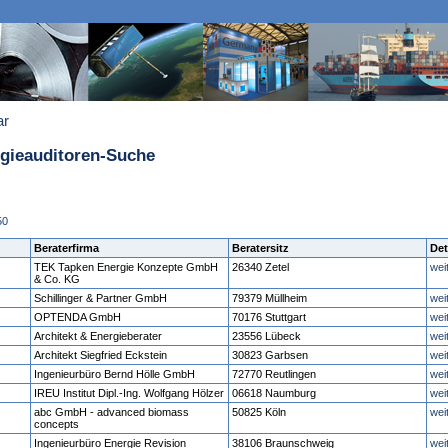
ar
rgieauditoren-Suche
50
Beraterfirma
Beratersitz
Det
TEK Tapken Energie Konzepte GmbH
26340 Zetel
wei
& Co. KG
Schillinger & Partner GmbH
79379 Müllheim
wei
OPTENDA GmbH
70176 Stuttgart
wei
Architekt & Energieberater
23556 Lübeck
wei
Architekt Siegfried Eckstein
30823 Garbsen
wei
Ingenieurbüro Bernd Hölle GmbH
72770 Reutlingen
wei
IREU Institut Dipl.-Ing. Wolfgang Hölzer
06618 Naumburg
wei
abc GmbH - advanced biomass
50825 Köln
wei
concepts
Ingenieurbüro Energie Revision
38106 Braunschweig
wei