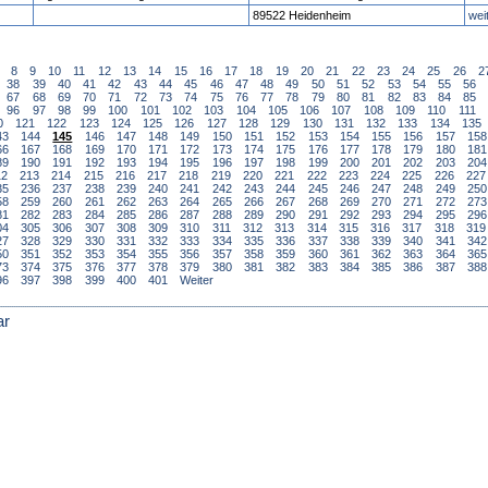
89522 Heidenheim
wei
8
9
10
11
12
13
14
15
16
17
18
19
20
21
22
23
24
25
26
2
38
39
40
41
42
43
44
45
46
47
48
49
50
51
52
53
54
55
56
67
68
69
70
71
72
73
74
75
76
77
78
79
80
81
82
83
84
85
96
97
98
99
100
101
102
103
104
105
106
107
108
109
110
111
0
121
122
123
124
125
126
127
128
129
130
131
132
133
134
135
43
144
145
146
147
148
149
150
151
152
153
154
155
156
157
158
66
167
168
169
170
171
172
173
174
175
176
177
178
179
180
181
89
190
191
192
193
194
195
196
197
198
199
200
201
202
203
204
12
213
214
215
216
217
218
219
220
221
222
223
224
225
226
227
35
236
237
238
239
240
241
242
243
244
245
246
247
248
249
250
58
259
260
261
262
263
264
265
266
267
268
269
270
271
272
273
81
282
283
284
285
286
287
288
289
290
291
292
293
294
295
296
04
305
306
307
308
309
310
311
312
313
314
315
316
317
318
319
27
328
329
330
331
332
333
334
335
336
337
338
339
340
341
342
50
351
352
353
354
355
356
357
358
359
360
361
362
363
364
365
73
374
375
376
377
378
379
380
381
382
383
384
385
386
387
388
96
397
398
399
400
401
Weiter
ar