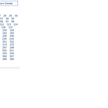
tere Details
7
28
29
30
57
58
59
86
87
88
112
113
114
136
137
159
160
182
183
205
206
228
229
251
252
274
275
297
298
320
321
343
344
366
367
389
390