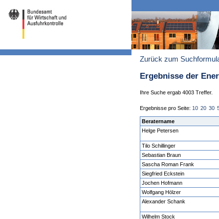
Zurück zum Suchformul
Ergebnisse der Ene
Ihre Suche ergab 4003 Treffer.
Ergebnisse pro Seite:
10
20
30
Beratername
Helge Petersen
Tilo Schillinger
Sebastian Braun
Sascha Roman Frank
Siegfried Eckstein
Jochen Hofmann
Wolfgang Hölzer
Alexander Schank
Wilhelm Stock