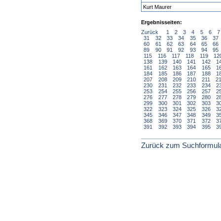
Kurt Maurer
Ergebnisseiten:
Zurück
1
2
3
4
5
6
7
31
32
33
34
35
36
37
60
61
62
63
64
65
66
89
90
91
92
93
94
95
115
116
117
118
119
12
138
139
140
141
142
1
161
162
163
164
165
1
184
185
186
187
188
1
207
208
209
210
211
2
230
231
232
233
234
2
253
254
255
256
257
2
276
277
278
279
280
2
299
300
301
302
303
3
322
323
324
325
326
3
345
346
347
348
349
3
368
369
370
371
372
3
391
392
393
394
395
3
Zurück zum Suchformul