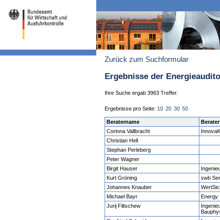
Zurück zum Suchformular
Ergebnisse der Energieaudit
Ihre Suche ergab 3963 Treffer.
Ergebnisse pro Seite:
10
20
30
50
Beratername
Berater
Corinna Vallbracht
Innova
Christian Hell
Stephan Perleberg
Peter Wagner
Birgit Hauser
Ingenie
Kurt Gröning
swb Se
Johannes Knauber
WertSi
Michael Bayr
Energy 
Jurij Filtschew
Ingenie
Bauphy