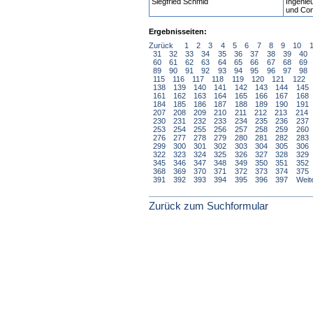
Siegfried Schmid
Ingenie
und Con
Ergebnisseiten:
Zurück
1
2
3
4
5
6
7
8
9
10
31
32
33
34
35
36
37
38
39
40
60
61
62
63
64
65
66
67
68
69
89
90
91
92
93
94
95
96
97
98
115
116
117
118
119
120
121
122
138
139
140
141
142
143
144
145
161
162
163
164
165
166
167
168
184
185
186
187
188
189
190
191
207
208
209
210
211
212
213
214
230
231
232
233
234
235
236
237
253
254
255
256
257
258
259
260
276
277
278
279
280
281
282
283
299
300
301
302
303
304
305
306
322
323
324
325
326
327
328
329
345
346
347
348
349
350
351
352
368
369
370
371
372
373
374
375
391
392
393
394
395
396
397
Weit
Zurück zum Suchformular