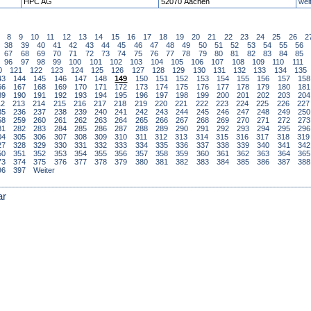
HPC AG
52070 Aachen
wei
8
9
10
11
12
13
14
15
16
17
18
19
20
21
22
23
24
25
26
2
38
39
40
41
42
43
44
45
46
47
48
49
50
51
52
53
54
55
56
67
68
69
70
71
72
73
74
75
76
77
78
79
80
81
82
83
84
85
96
97
98
99
100
101
102
103
104
105
106
107
108
109
110
111
0
121
122
123
124
125
126
127
128
129
130
131
132
133
134
135
43
144
145
146
147
148
149
150
151
152
153
154
155
156
157
158
66
167
168
169
170
171
172
173
174
175
176
177
178
179
180
181
89
190
191
192
193
194
195
196
197
198
199
200
201
202
203
204
12
213
214
215
216
217
218
219
220
221
222
223
224
225
226
227
35
236
237
238
239
240
241
242
243
244
245
246
247
248
249
250
58
259
260
261
262
263
264
265
266
267
268
269
270
271
272
273
81
282
283
284
285
286
287
288
289
290
291
292
293
294
295
296
04
305
306
307
308
309
310
311
312
313
314
315
316
317
318
319
27
328
329
330
331
332
333
334
335
336
337
338
339
340
341
342
50
351
352
353
354
355
356
357
358
359
360
361
362
363
364
365
73
374
375
376
377
378
379
380
381
382
383
384
385
386
387
388
96
397
Weiter
ar