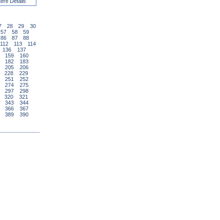
tere Details
7
28
29
30
57
58
59
86
87
88
112
113
114
136
137
159
160
182
183
205
206
228
229
251
252
274
275
297
298
320
321
343
344
366
367
389
390