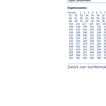
Ingolf Zimmermann
Ergebnisseiten:
Zurück
1
2
3
4
5
6
7
31
32
33
34
35
36
37
60
61
62
63
64
65
66
89
90
91
92
93
94
95
115
116
117
118
119
12
138
139
140
141
142
1
161
162
163
164
165
1
184
185
186
187
188
1
207
208
209
210
211
2
230
231
232
233
234
2
253
254
255
256
257
2
276
277
278
279
280
2
299
300
301
302
303
3
322
323
324
325
326
3
345
346
347
348
349
3
368
369
370
371
372
3
391
392
393
394
395
3
Zurück zum Suchformul