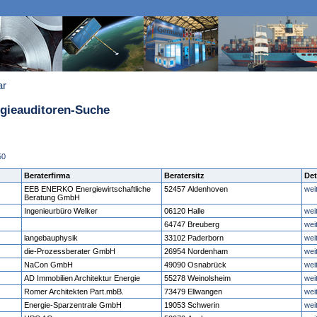
ar
rgieauditoren-Suche
50
Beraterfirma
Beratersitz
Det
EEB ENERKO Energiewirtschaftliche
52457 Aldenhoven
wei
Beratung GmbH
Ingenieurbüro Welker
06120 Halle
wei
64747 Breuberg
wei
langebauphysik
33102 Paderborn
wei
die-Prozessberater GmbH
26954 Nordenham
wei
NaCon GmbH
49090 Osnabrück
wei
AD Immobilien Architektur Energie
55278 Weinolsheim
wei
Romer Architekten Part.mbB.
73479 Ellwangen
wei
Energie-Sparzentrale GmbH
19053 Schwerin
wei