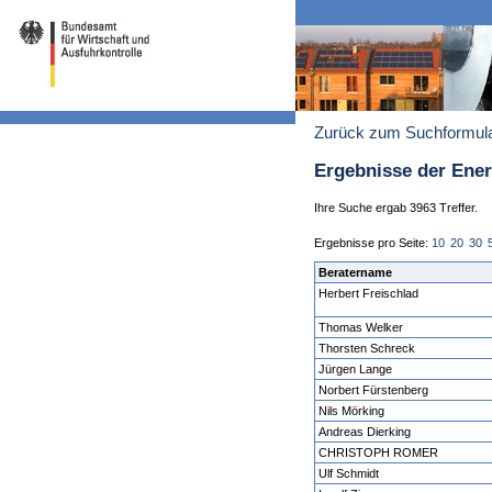
Zurück zum Suchformul
Ergebnisse der Ene
Ihre Suche ergab 3963 Treffer.
Ergebnisse pro Seite:
10
20
30
Beratername
Herbert Freischlad
Thomas Welker
Thorsten Schreck
Jürgen Lange
Norbert Fürstenberg
Nils Mörking
Andreas Dierking
CHRISTOPH ROMER
Ulf Schmidt