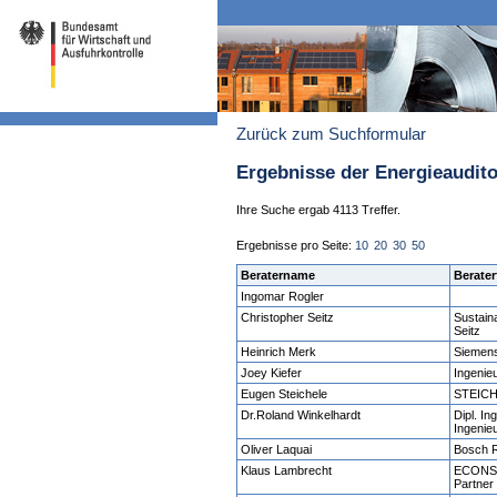
Zurück zum Suchformular
Ergebnisse der Energieaudit
Ihre Suche ergab 4113 Treffer.
Ergebnisse pro Seite:
10
20
30
50
Beratername
Berater
Ingomar Rogler
Christopher Seitz
Sustain
Seitz
Heinrich Merk
Siemen
Joey Kiefer
Ingenie
Eugen Steichele
STEICH
Dr.Roland Winkelhardt
Dipl. In
Ingenie
Oliver Laquai
Bosch 
Klaus Lambrecht
ECONSU
Partner