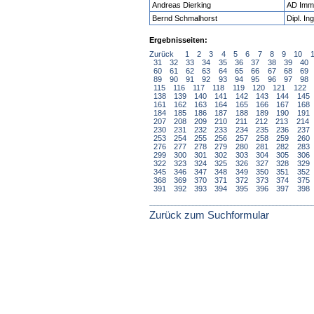
Andreas Dierking
AD Immo
Bernd Schmalhorst
Dipl. I
Ergebnisseiten:
Zurück
1
2
3
4
5
6
7
8
9
10
31
32
33
34
35
36
37
38
39
40
60
61
62
63
64
65
66
67
68
69
89
90
91
92
93
94
95
96
97
98
115
116
117
118
119
120
121
122
138
139
140
141
142
143
144
145
161
162
163
164
165
166
167
168
184
185
186
187
188
189
190
191
207
208
209
210
211
212
213
214
230
231
232
233
234
235
236
237
253
254
255
256
257
258
259
260
276
277
278
279
280
281
282
283
299
300
301
302
303
304
305
306
322
323
324
325
326
327
328
329
345
346
347
348
349
350
351
352
368
369
370
371
372
373
374
375
391
392
393
394
395
396
397
398
Zurück zum Suchformular