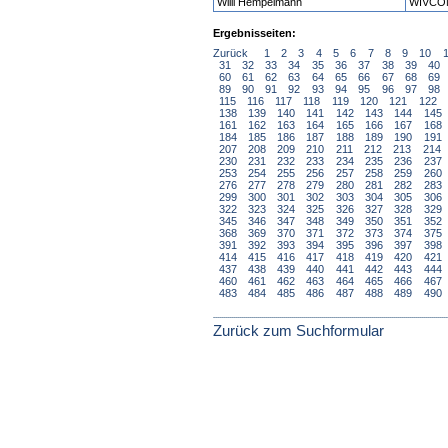
Willi Hempelmann
WIVCO
Ergebnisseiten:
Zurück
1
2
3
4
5
6
7
8
9
10
31
32
33
34
35
36
37
38
39
40
60
61
62
63
64
65
66
67
68
69
89
90
91
92
93
94
95
96
97
98
115
116
117
118
119
120
121
122
138
139
140
141
142
143
144
145
161
162
163
164
165
166
167
168
184
185
186
187
188
189
190
191
207
208
209
210
211
212
213
214
230
231
232
233
234
235
236
237
253
254
255
256
257
258
259
260
276
277
278
279
280
281
282
283
299
300
301
302
303
304
305
306
322
323
324
325
326
327
328
329
345
346
347
348
349
350
351
352
368
369
370
371
372
373
374
375
391
392
393
394
395
396
397
398
414
415
416
417
418
419
420
421
437
438
439
440
441
442
443
444
460
461
462
463
464
465
466
467
483
484
485
486
487
488
489
490
Zurück zum Suchformular