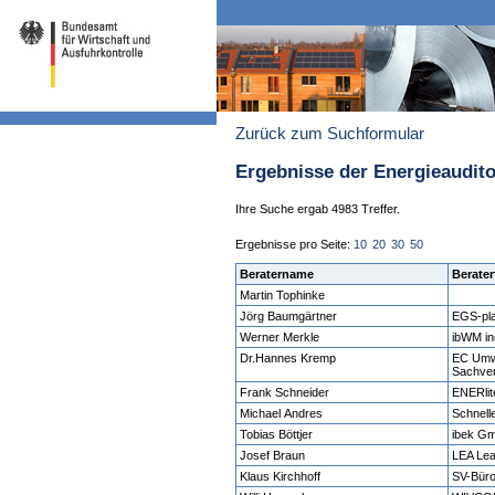
Zurück zum Suchformular
Ergebnisse der Energieaudit
Ihre Suche ergab 4983 Treffer.
Ergebnisse pro Seite:
10
20
30
50
Beratername
Berater
Martin Tophinke
Jörg Baumgärtner
EGS-pl
Werner Merkle
ibWM in
Dr.Hannes Kremp
EC Umwe
Sachve
Frank Schneider
ENERlit
Michael Andres
Schnel
Tobias Böttjer
ibek G
Josef Braun
LEA Lea
Klaus Kirchhoff
SV-Büro