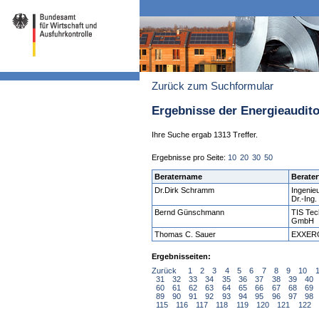
Zurück zum Suchformular
Ergebnisse der Energieaudit
Ihre Suche ergab 1313 Treffer.
Ergebnisse pro Seite:
10
20
30
50
Beratername
Berater
Dr.Dirk Schramm
Ingenie
Dr.-In
Bernd Günschmann
TIS Tec
GmbH
Thomas C. Sauer
EXXER
Ergebnisseiten:
Zurück
1
2
3
4
5
6
7
8
9
10
31
32
33
34
35
36
37
38
39
40
60
61
62
63
64
65
66
67
68
69
89
90
91
92
93
94
95
96
97
98
115
116
117
118
119
120
121
122