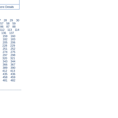
tere Details
7
28
29
30
57
58
59
86
87
88
112
113
114
136
137
159
160
182
183
205
206
228
229
251
252
274
275
297
298
320
321
343
344
366
367
389
390
412
413
435
436
458
459
481
482