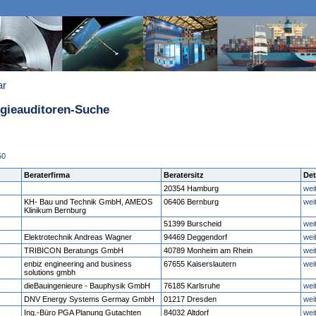
ar
rgieauditoren-Suche
50
Beraterfirma
Beratersitz
Det
20354 Hamburg
wei
KH- Bau und Technik GmbH, AMEOS
06406 Bernburg
wei
Klinikum Bernburg
51399 Burscheid
wei
Elektrotechnik Andreas Wagner
94469 Deggendorf
wei
TRIBICON Beratungs GmbH
40789 Monheim am Rhein
wei
enbiz engineering and business
67655 Kaiserslautern
wei
solutions gmbh
dieBauingenieure - Bauphysik GmbH
76185 Karlsruhe
wei
DNV Energy Systems Germay GmbH
01217 Dresden
wei
Ing.-Büro PGA Planung Gutachten
84032 Altdorf
wei