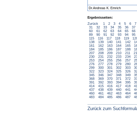
Dr.Andreas K. Emrich
Ergebnisseiten:
Zurück
1
2
3
4
5
6
7
31
32
33
34
35
36
37
60
61
62
63
64
65
66
89
90
91
92
93
94
95
115
116
117
118
119
12
138
139
140
141
142
1
161
162
163
164
165
1
184
185
186
187
188
1
207
208
209
210
211
2
230
231
232
233
234
2
253
254
255
256
257
2
276
277
278
279
280
2
299
300
301
302
303
3
322
323
324
325
326
3
345
346
347
348
349
3
368
369
370
371
372
3
391
392
393
394
395
3
414
415
416
417
418
4
437
438
439
440
441
4
460
461
462
463
464
4
483
484
485
486
487
4
Zurück zum Suchformul