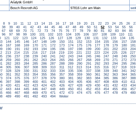
Analytik GmbH
Bosch Rexroth AG
97816 Lohr am Main
wei
8
9
10
11
12
13
14
15
16
17
18
19
20
21
22
23
24
25
26
2
38
39
40
41
42
43
44
45
46
47
48
49
50
51
52
53
54
55
56
67
68
69
70
71
72
73
74
75
76
77
78
79
80
81
82
83
84
85
96
97
98
99
100
101
102
103
104
105
106
107
108
109
110
111
0
121
122
123
124
125
126
127
128
129
130
131
132
133
134
135
43
144
145
146
147
148
149
150
151
152
153
154
155
156
157
158
66
167
168
169
170
171
172
173
174
175
176
177
178
179
180
181
89
190
191
192
193
194
195
196
197
198
199
200
201
202
203
204
12
213
214
215
216
217
218
219
220
221
222
223
224
225
226
227
35
236
237
238
239
240
241
242
243
244
245
246
247
248
249
250
58
259
260
261
262
263
264
265
266
267
268
269
270
271
272
273
81
282
283
284
285
286
287
288
289
290
291
292
293
294
295
296
04
305
306
307
308
309
310
311
312
313
314
315
316
317
318
319
27
328
329
330
331
332
333
334
335
336
337
338
339
340
341
342
50
351
352
353
354
355
356
357
358
359
360
361
362
363
364
365
73
374
375
376
377
378
379
380
381
382
383
384
385
386
387
388
96
397
398
399
400
401
402
403
404
405
406
407
408
409
410
411
19
420
421
422
423
424
425
426
427
428
429
430
431
432
433
434
42
443
444
445
446
447
448
449
450
451
452
453
454
455
456
457
65
466
467
468
469
470
471
472
473
474
475
476
477
478
479
480
88
489
490
491
492
493
494
Weiter
ar