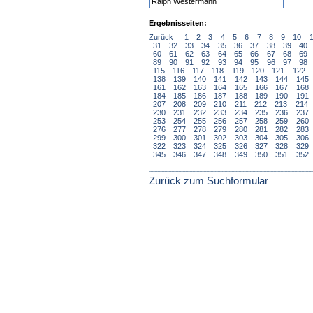
Ralph Westermann
Ergebnisseiten:
Zurück
1
2
3
4
5
6
7
8
9
10
31
32
33
34
35
36
37
38
39
40
60
61
62
63
64
65
66
67
68
69
89
90
91
92
93
94
95
96
97
98
115
116
117
118
119
120
121
122
138
139
140
141
142
143
144
145
161
162
163
164
165
166
167
168
184
185
186
187
188
189
190
191
207
208
209
210
211
212
213
214
230
231
232
233
234
235
236
237
253
254
255
256
257
258
259
260
276
277
278
279
280
281
282
283
299
300
301
302
303
304
305
306
322
323
324
325
326
327
328
329
345
346
347
348
349
350
351
352
Zurück zum Suchformular