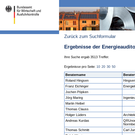
Zurück zum Suchformular
Ergebnisse der Energieaudit
Ihre Suche ergab 3513 Treffer.
Ergebnisse pro Seite:
10
20
30
50
Beratername
Berater
Roland Hingsen
Hingsen
Franz Eichinger
Energie
Jochen Pöpken
Jörg Maring
Ingenieu
Martin Heibel
Thomas Clauss
Holger Lüders
Archite
Andreas Kurdas
QRUnorm
Normbe
Thomas Schmitt
Carl J