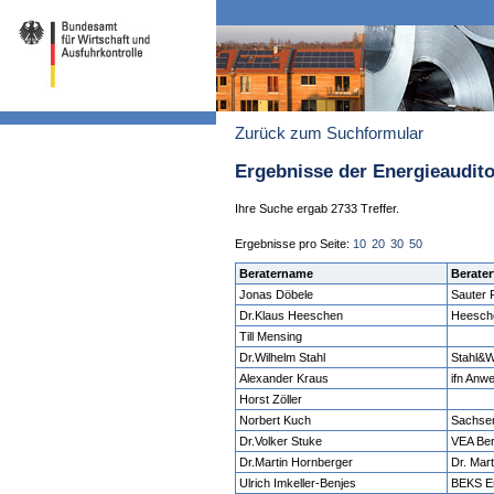
Zurück zum Suchformular
Ergebnisse der Energieaudit
Ihre Suche ergab 2733 Treffer.
Ergebnisse pro Seite:
10
20
30
50
Beratername
Berater
Jonas Döbele
Sauter
Dr.Klaus Heeschen
Heesche
Till Mensing
Dr.Wilhelm Stahl
Stahl&
Alexander Kraus
ifn An
Horst Zöller
Norbert Kuch
Sachse
Dr.Volker Stuke
VEA Be
Dr.Martin Hornberger
Dr. Mar
Ulrich Imkeller-Benjes
BEKS En