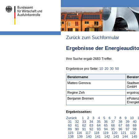
Zurück zum Suchformular
Ergebnisse der Energieaudit
Ihre Suche ergab 2683 Treffer.
Ergebnisse pro Seite:
10
20
30
50
Beratername
Berater
Matteo Genova
Stadtwe
GmbH
Regine Zeh
ergotro
Benjamin Bremen
ePotenzi
Energi
Ergebnisseiten:
Zurück
1
2
3
4
5
6
7
8
9
10
31
32
33
34
35
36
37
38
39
40
60
61
62
63
64
65
66
67
68
69
89
90
91
92
93
94
95
96
97
98
115
116
117
118
119
120
121
122
138
139
140
141
142
143
144
145