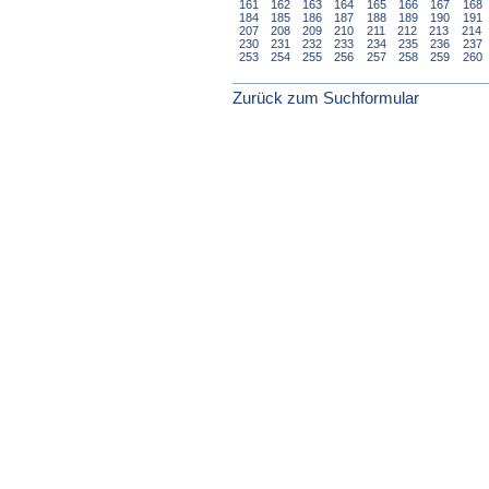
161
162
163
164
165
166
167
168
184
185
186
187
188
189
190
191
207
208
209
210
211
212
213
214
230
231
232
233
234
235
236
237
253
254
255
256
257
258
259
260
Zurück zum Suchformular