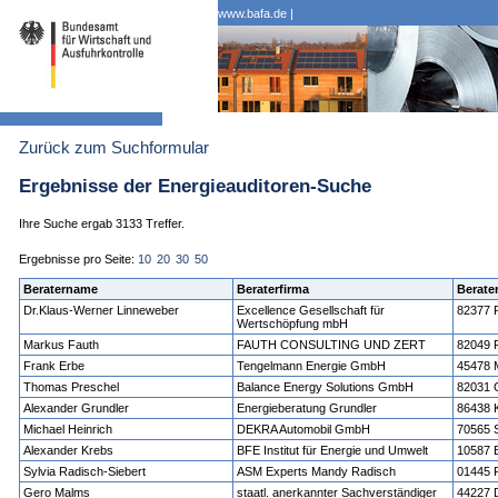
www.bafa.de
|
Zurück zum Suchformular
Ergebnisse der Energieauditoren-Suche
Ihre Suche ergab 3133 Treffer.
Ergebnisse pro Seite:
10
20
30
50
Beratername
Beraterfirma
Berater
Dr.Klaus-Werner Linneweber
Excellence Gesellschaft für
82377 
Wertschöpfung mbH
Markus Fauth
FAUTH CONSULTING UND ZERT
82049 P
Frank Erbe
Tengelmann Energie GmbH
45478 
Thomas Preschel
Balance Energy Solutions GmbH
82031 
Alexander Grundler
Energieberatung Grundler
86438 K
Michael Heinrich
DEKRA Automobil GmbH
70565 S
Alexander Krebs
BFE Institut für Energie und Umwelt
10587 B
Sylvia Radisch-Siebert
ASM Experts Mandy Radisch
01445 
Gero Malms
staatl. anerkannter Sachverständiger
44227 