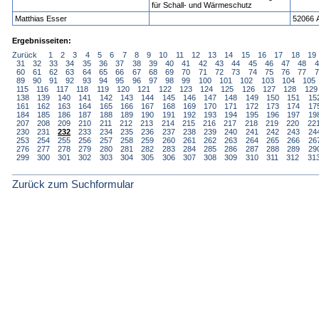
für Schall- und Wärmeschutz
Matthias Esser
52066 
Ergebnisseiten:
Zurück
1
2
3
4
5
6
7
8
9
10
11
12
13
14
15
16
17
18
19
31
32
33
34
35
36
37
38
39
40
41
42
43
44
45
46
47
48
4
60
61
62
63
64
65
66
67
68
69
70
71
72
73
74
75
76
77
7
89
90
91
92
93
94
95
96
97
98
99
100
101
102
103
104
105
115
116
117
118
119
120
121
122
123
124
125
126
127
128
129
138
139
140
141
142
143
144
145
146
147
148
149
150
151
15
161
162
163
164
165
166
167
168
169
170
171
172
173
174
17
184
185
186
187
188
189
190
191
192
193
194
195
196
197
19
207
208
209
210
211
212
213
214
215
216
217
218
219
220
22
230
231
232
233
234
235
236
237
238
239
240
241
242
243
24
253
254
255
256
257
258
259
260
261
262
263
264
265
266
26
276
277
278
279
280
281
282
283
284
285
286
287
288
289
29
299
300
301
302
303
304
305
306
307
308
309
310
311
312
31
Zurück zum Suchformular