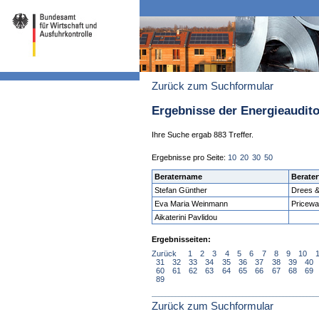
Zurück zum Suchformular
Ergebnisse der Energieaudit
Ihre Suche ergab 883 Treffer.
Ergebnisse pro Seite:
10
20
30
50
Beratername
Berater
Stefan Günther
Drees 
Eva Maria Weinmann
Pricew
Aikaterini Pavlidou
Ergebnisseiten:
Zurück
1
2
3
4
5
6
7
8
9
10
31
32
33
34
35
36
37
38
39
40
60
61
62
63
64
65
66
67
68
69
89
Zurück zum Suchformular