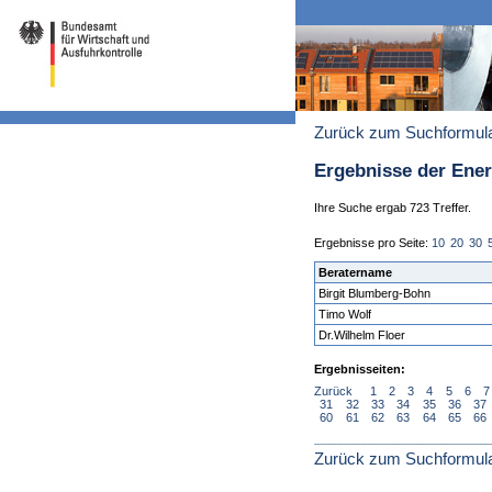
Zurück zum Suchformul
Ergebnisse der Ene
Ihre Suche ergab 723 Treffer.
Ergebnisse pro Seite:
10
20
30
Beratername
Birgit Blumberg-Bohn
Timo Wolf
Dr.Wilhelm Floer
Ergebnisseiten:
Zurück
1
2
3
4
5
6
7
31
32
33
34
35
36
37
60
61
62
63
64
65
66
Zurück zum Suchformul