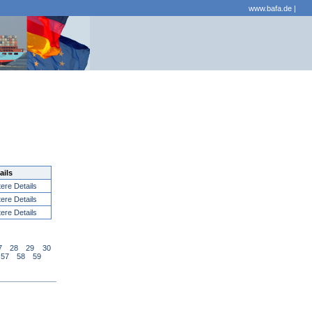
www.bafa.de
|
ails
tere Details
tere Details
tere Details
7
28
29
30
57
58
59