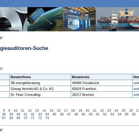
ar
rgieauditoren-Suche
50
Beraterfirma
Beratersitz
Det
3B energieberatung
49088 Osnabrück
wei
Süwag Vertrieb AG & Co. KG
65929 Frankfurt
wei
Dr. Floer Consulting
28217 Bremen
wei
8
9
10
11
12
13
14
15
16
17
18
19
20
21
22
23
24
25
26
2
38
39
40
41
42
43
44
45
46
47
48
49
50
51
52
53
54
55
56
67
68
69
70
71
72
73
ar