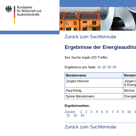
Zurück zum Suchformular
Ergebnisse der Energieaudit
Ihre Suche ergab 323 Treffer.
Ergebnisse pro Seite:
10
20
30
50
Beratername
Berater
Jürgen Hesmer
Jürgen
& Energ
Paul König
Becker 
Sylvia Westermann
Energi
Ergebnisseiten:
Zurück
1
2
3
4
5
6
7
8
9
10
31
32
33
Zurück zum Suchformular