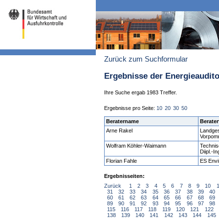
Zurück zum Suchformular
Ergebnisse der Energieaudit
Ihre Suche ergab 1983 Treffer.
Ergebnisse pro Seite:
10
20
30
50
Beratername
Berater
Arne Rakel
Landges
Vorpom
Wolfram Köhler-Waimann
Techni
Diipl.-
Florian Fahle
ES Env
Ergebnisseiten:
Zurück
1
2
3
4
5
6
7
8
9
10
31
32
33
34
35
36
37
38
39
40
60
61
62
63
64
65
66
67
68
69
89
90
91
92
93
94
95
96
97
98
115
116
117
118
119
120
121
122
138
139
140
141
142
143
144
145