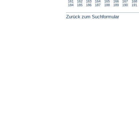
161
162
163
164
165
166
167
168
184
185
186
187
188
189
190
191
Zurück zum Suchformular