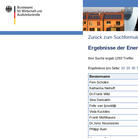
Zurück zum Suchformul
Ergebnisse der Ene
Ihre Suche ergab 1293 Treffer.
Ergebnisse pro Seite:
10
20
30
Beratername
Finn Schülke
Katharina Niehoff
Dr.Frank Wild
Sina Darkaleh
Felix van Ijsseldijk
Viola Kucklies
Frank Mühlhause
Dr.Jens Neumeister
Philipp Auer