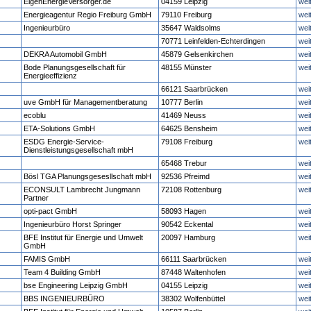
EigenEnergieVersorger.de
04159 Leipzig
wei
Energieagentur Regio Freiburg GmbH
79110 Freiburg
wei
Ingenieurbüro
35647 Waldsolms
wei
70771 Leinfelden-Echterdingen
wei
DEKRA Automobil GmbH
45879 Gelsenkirchen
wei
Bode Planungsgesellschaft für
48155 Münster
wei
Energieeffizienz
66121 Saarbrücken
wei
uve GmbH für Managementberatung
10777 Berlin
wei
ecoblu
41469 Neuss
wei
ETA-Solutions GmbH
64625 Bensheim
wei
ESDG Energie-Service-
79108 Freiburg
wei
Dienstleistungsgesellschaft mbH
65468 Trebur
wei
Bösl TGA Planungsgesesllschaft mbH
92536 Pfreimd
wei
ECONSULT Lambrecht Jungmann
72108 Rottenburg
wei
Partner
opti-pact GmbH
58093 Hagen
wei
Ingenieurbüro Horst Springer
90542 Eckental
wei
BFE Institut für Energie und Umwelt
20097 Hamburg
wei
GmbH
FAMIS GmbH
66111 Saarbrücken
wei
Team 4 Building GmbH
87448 Waltenhofen
wei
bse Engineering Leipzig GmbH
04155 Leipzig
wei
BBS INGENIEURBÜRO
38302 Wolfenbüttel
wei