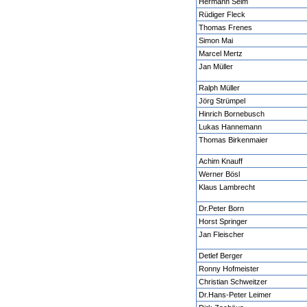
Hermann Seim
Rüdiger Fleck
Thomas Frenes
Simon Mai
Marcel Mertz
Jan Müller
Ralph Müller
Jörg Strümpel
Hinrich Bornebusch
Lukas Hannemann
Thomas Birkenmaier
Achim Knauff
Werner Bösl
Klaus Lambrecht
Dr.Peter Born
Horst Springer
Jan Fleischer
Detlef Berger
Ronny Hofmeister
Christian Schweitzer
Dr.Hans-Peter Leimer