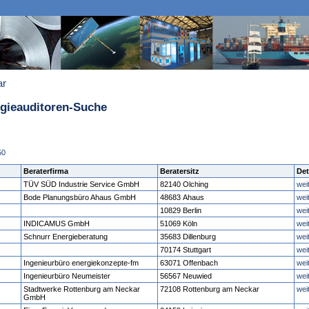
ar
rgieauditoren-Suche
50
Beraterfirma
Beratersitz
Det
TÜV SÜD Industrie Service GmbH
82140 Olching
wei
Bode Planungsbüro Ahaus GmbH
48683 Ahaus
wei
10829 Berlin
wei
INDICAMUS GmbH
51069 Köln
wei
Schnurr Energieberatung
35683 Dillenburg
wei
70174 Stuttgart
wei
Ingenieurbüro energiekonzepte-fm
63071 Offenbach
wei
Ingenieurbüro Neumeister
56567 Neuwied
wei
Stadtwerke Rottenburg am Neckar
72108 Rottenburg am Neckar
wei
GmbH