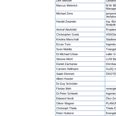
Dirk Menzlin
Landes
Marcus Weinrich
M.W. 
Manage
Michael Zens
perpend
Verfah
Harald Zwander
Ing.-Bü
Analyt
Ashraf Abuhrbid
Propla
Christopher Goelz
VISIOf
Kristina Marschall
Stadtw
Ercan Tunc
Ingenie
Sven Mahlitz
Triange
Dr.Michael Urban
saller
Simone Mörtl
LUSI B
Daniel Zacharias
Dörnba
Carsten Sellmann
Gu2Q 
Salah Dishneh
ÖKOTEC
Albert Hutzler
Dr.Guy Schröder
Florian Weh
renergie
Dr.Peter Schiwek
Ingenie
Edward Herdt
Öko-Z
Oliver Wagner
PLANUN
Christoph Thiele
Thiele 
Peter Hutterer
Energie