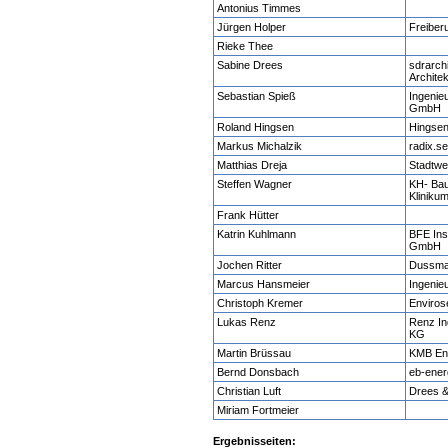
Antonius Timmes
Jürgen Holper
Freiberu
Rieke Thee
Sabine Drees
sdrarch
Archite
Sebastian Spieß
Ingenie
GmbH
Roland Hingsen
Hingsen
Markus Michalzik
radix.s
Matthias Dreja
Stadtwe
Steffen Wagner
KH- Ba
Kliniku
Frank Hütter
Katrin Kuhlmann
BFE Ins
GmbH
Jochen Ritter
Dussma
Marcus Hansmeier
Ingenie
Christoph Kremer
Enviro
Lukas Renz
Renz In
KG
Martin Brüssau
KMB En
Bernd Donsbach
eb-ener
Christian Luft
Drees 
Miriam Fortmeier
Ergebnisseiten: