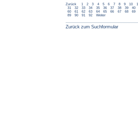
Zurück
1
2
3
4
5
6
7
8
9
10
31
32
33
34
35
36
37
38
39
40
60
61
62
63
64
65
66
67
68
69
89
90
91
92
Weiter
Zurück zum Suchformular