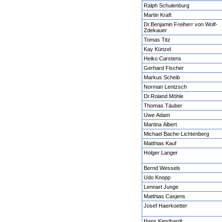
Ralph Schulenburg
Martin Kraft
Dr.Benjamin Freiherr von Wolf-
Zdekauer
Tomas Titz
Kay Künzel
Heiko Carstens
Gerhard Fischer
Markus Scheib
Norman Lentzsch
Dr.Roland Möhle
Thomas Täuber
Uwe Adam
Martina Albert
Michael Bache-Lichtenberg
Matthias Kauf
Holger Langer
Bernd Wessels
Udo Knopp
Lennart Junge
Matthias Casjens
Josef Haerkoetter
Hans Kiesthardt