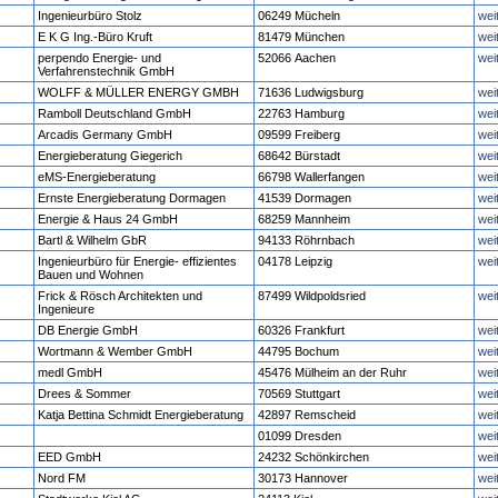
Ingenieurbüro Stolz
06249 Mücheln
wei
E K G Ing.-Büro Kruft
81479 München
wei
perpendo Energie- und
52066 Aachen
wei
Verfahrenstechnik GmbH
WOLFF & MÜLLER ENERGY GMBH
71636 Ludwigsburg
wei
Ramboll Deutschland GmbH
22763 Hamburg
wei
Arcadis Germany GmbH
09599 Freiberg
wei
Energieberatung Giegerich
68642 Bürstadt
wei
eMS-Energieberatung
66798 Wallerfangen
wei
Ernste Energieberatung Dormagen
41539 Dormagen
wei
Energie & Haus 24 GmbH
68259 Mannheim
wei
Bartl & Wilhelm GbR
94133 Röhrnbach
wei
Ingenieurbüro für Energie- effizientes
04178 Leipzig
wei
Bauen und Wohnen
Frick & Rösch Architekten und
87499 Wildpoldsried
wei
Ingenieure
DB Energie GmbH
60326 Frankfurt
wei
Wortmann & Wember GmbH
44795 Bochum
wei
medl GmbH
45476 Mülheim an der Ruhr
wei
Drees & Sommer
70569 Stuttgart
wei
Katja Bettina Schmidt Energieberatung
42897 Remscheid
wei
01099 Dresden
wei
EED GmbH
24232 Schönkirchen
wei
Nord FM
30173 Hannover
wei