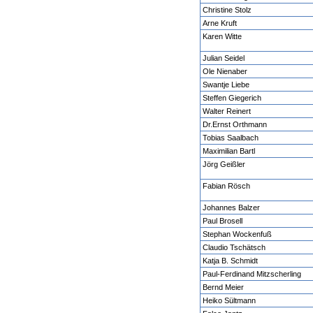
Christine Stolz
Arne Kruft
Karen Witte
Julian Seidel
Ole Nienaber
Swantje Liebe
Steffen Giegerich
Walter Reinert
Dr.Ernst Orthmann
Tobias Saalbach
Maximilian Bartl
Jörg Geißler
Fabian Rösch
Johannes Balzer
Paul Brosell
Stephan Wockenfuß
Claudio Tschätsch
Katja B. Schmidt
Paul-Ferdinand Mitzscherling
Bernd Meier
Heiko Sültmann