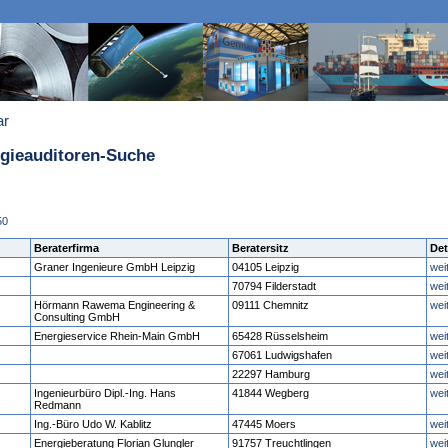
ar
rgieauditoren-Suche
50
Beraterfirma
Beratersitz
Det
Graner Ingenieure GmbH Leipzig
04105 Leipzig
wei
70794 Filderstadt
wei
Hörmann Rawema Engineering &
09111 Chemnitz
wei
Consulting GmbH
Energieservice Rhein-Main GmbH
65428 Rüsselsheim
wei
67061 Ludwigshafen
wei
22297 Hamburg
wei
Ingenieurbüro Dipl.-Ing. Hans
41844 Wegberg
wei
Redmann
Ing.-Büro Udo W. Kablitz
47445 Moers
wei
Energieberatung Florian Glungler
91757 Treuchtlingen
wei