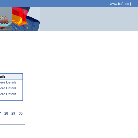
www.bafa.de
|
ails
tere Details
tere Details
tere Details
7
28
29
30