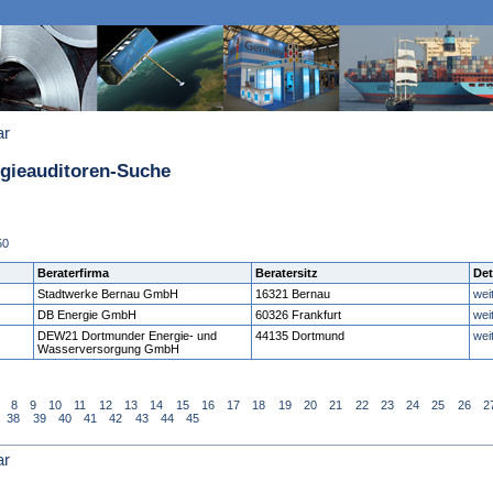
ar
rgieauditoren-Suche
50
Beraterfirma
Beratersitz
Det
Stadtwerke Bernau GmbH
16321 Bernau
wei
DB Energie GmbH
60326 Frankfurt
wei
DEW21 Dortmunder Energie- und
44135 Dortmund
wei
Wasserversorgung GmbH
8
9
10
11
12
13
14
15
16
17
18
19
20
21
22
23
24
25
26
2
38
39
40
41
42
43
44
45
ar