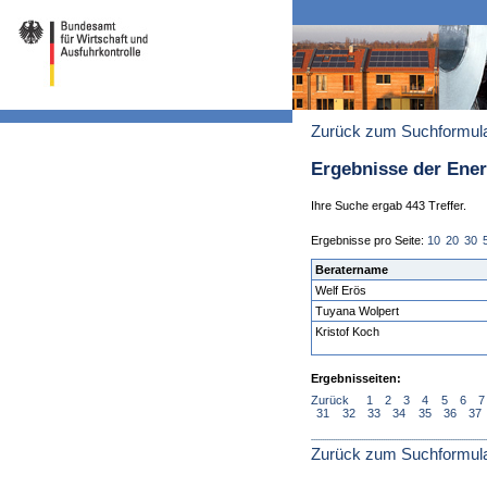
Zurück zum Suchformul
Ergebnisse der Ene
Ihre Suche ergab 443 Treffer.
Ergebnisse pro Seite:
10
20
30
Beratername
Welf Erös
Tuyana Wolpert
Kristof Koch
Ergebnisseiten:
Zurück
1
2
3
4
5
6
7
31
32
33
34
35
36
37
Zurück zum Suchformul