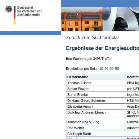
Zurück zum Suchformular
Ergebnisse der Energieaudit
Ihre Suche ergab 3493 Treffer.
Ergebnisse pro Seite:
10
20
30
50
Beratername
Berater
Thomas Gilbers
EBM Ing
Stefan Peuker
pbr NE
Bernd Ehmke
Ingenieu
Dr.Hans Georg Scheerer
HSS Ma
Elisabetta Annoni
Arup D
Dipl-.Ing. Andreas Ehmann
SHKE In
Andrea
Jonathan Noll M. Eng.
Diotim
Ralf Weber
Adapto
Christoph Barth