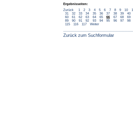
Ergebnisseiten:
Zurück
1
2
3
4
5
6
7
8
9
10
31
32
33
34
35
36
37
38
39
40
60
61
62
63
64
65
66
67
68
69
89
90
91
92
93
94
95
96
97
98
115
116
117
Weiter
Zurück zum Suchformular