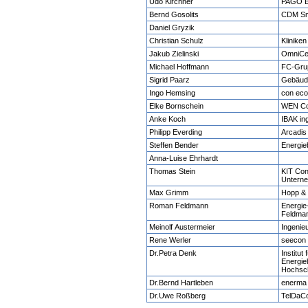
Udo Kirchner
PAGO 
Bernd Gosolits
CDM Sm
Daniel Gryzik
Christian Schulz
Klinike
Jakub Zielinski
OmniCe
Michael Hoffmann
FC-Gru
Sigrid Paarz
Gebäud
Ingo Hemsing
con ec
Elke Bornschein
WEN Co
Anke Koch
IBAK in
Philipp Everding
Arcadi
Steffen Bender
Energie
Anna-Luise Ehrhardt
Thomas Stein
KIT Con
Untern
Max Grimm
Hopp & 
Roman Feldmann
Energie
Feldma
Meinolf Austermeier
Ingenie
Rene Werler
seecon
Dr.Petra Denk
Institut
Energie
Hochsc
Dr.Bernd Hartleben
enerm
Dr.Uwe Roßberg
TelDa