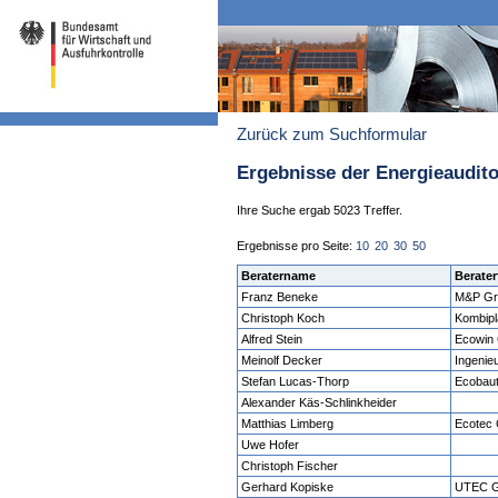
Zurück zum Suchformular
Ergebnisse der Energieaudit
Ihre Suche ergab 5023 Treffer.
Ergebnisse pro Seite:
10
20
30
50
Beratername
Berater
Franz Beneke
M&P Gr
Christoph Koch
Kombip
Alfred Stein
Ecowin
Meinolf Decker
Ingenie
Stefan Lucas-Thorp
Ecobaut
Alexander Käs-Schlinkheider
Matthias Limberg
Ecotec
Uwe Hofer
Christoph Fischer
Gerhard Kopiske
UTEC 