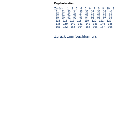
Ergebnisseiten:
Zurück
1
2
3
4
5
6
7
8
9
10
31
32
33
34
35
36
37
38
39
40
60
61
62
63
64
65
66
67
68
69
89
90
91
92
93
94
95
96
97
98
115
116
117
118
119
120
121
122
138
139
140
141
142
143
144
145
161
162
163
164
165
166
167
168
Zurück zum Suchformular