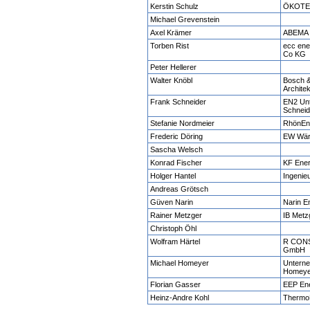
Kerstin Schulz
ÖKOTEC
Michael Grevenstein
Axel Krämer
ABEMA 
Torben Rist
ecc ene
Co KG
Peter Hellerer
Walter Knöbl
Bosch 
Archite
Frank Schneider
EN2 Un
Schneid
Stefanie Nordmeier
RhönEne
Frederic Döring
EW Wä
Sascha Welsch
Konrad Fischer
KF Ener
Holger Hantel
Ingenie
Andreas Grötsch
Güven Narin
Narin E
Rainer Metzger
IB Metz
Christoph Öhl
Wolfram Härtel
R CONS
GmbH
Michael Homeyer
Untern
Homeye
Florian Gasser
EEP En
Heinz-Andre Kohl
Thermo