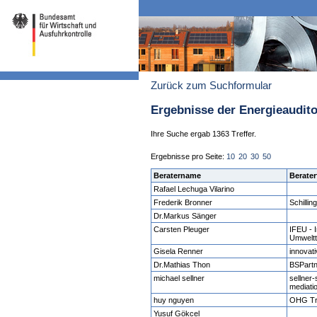
Zurück zum Suchformular
Ergebnisse der Energieaudit
Ihre Suche ergab 1363 Treffer.
Ergebnisse pro Seite:
10
20
30
50
Beratername
Berater
Rafael Lechuga Vilarino
Frederik Bronner
Schilli
Dr.Markus Sänger
Carsten Pleuger
IFEU - I
Umwelt
Gisela Renner
innovat
Dr.Mathias Thon
BSPart
michael sellner
sellner-
mediati
huy nguyen
OHG Tr
Yusuf Gökcel