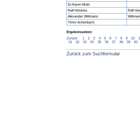
Dr.Karen Muth
Ralf Hönicke
Ralf Hö
Alexander Wittmann
Wittman
Timm Achenbach
Ergebnisseiten:
Zurück
1
2
3
4
5
6
7
8
9
10
31
32
33
34
35
36
37
38
39
40
Zurück zum Suchformular