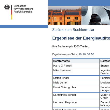
Zurück zum Suchformular
Ergebnisse der Energieaudit
Ihre Suche ergab 2383 Treffer.
Ergebnisse pro Seite:
10
20
30
50
Beratername
Berater
Harry O Farrell
Energy 
Mike Neubauer
Ingenie
Bussler
Stefan Bindel
Pohlma
Niels Lomer
localwa
Frank Veitengruber
Forschu
Energie
Dr.Matthias Bender
Müller-
GmbH
Hermann Hagmann
Deutsch
haftung