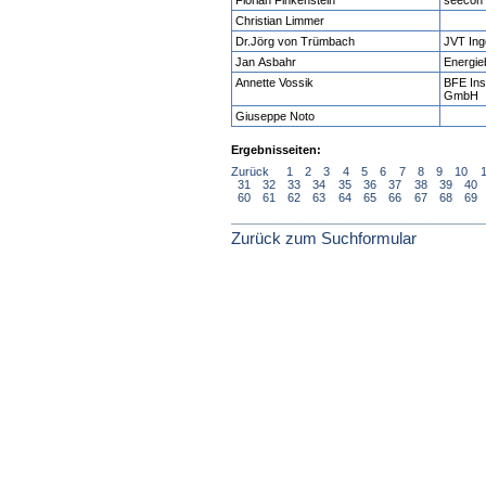
Florian Finkenstein
seecon
Christian Limmer
Dr.Jörg von Trümbach
JVT Ing
Jan Asbahr
Energie
Annette Vossik
BFE Ins
GmbH
Giuseppe Noto
Ergebnisseiten:
Zurück
1
2
3
4
5
6
7
8
9
10
31
32
33
34
35
36
37
38
39
40
60
61
62
63
64
65
66
67
68
69
Zurück zum Suchformular