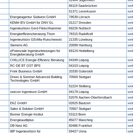
91484 Sugenheim
wei
66119 Saarbrücken
wei
51371 Leverkusen
wei
Energieagentur Südwest GmbH
79539 Lörrach
wei
KEMA-IEV GmbH für DNV GL
01217 Dresden
wei
Ingenieurbüro Gerd Fleischhammer
69226 Nußloch
wei
Energieeffizienzberatung Thom
78315 Radolfzell
wei
Ingenieurbüro GEnMa-Rutschewski
21335 Lüneburg
wei
Siemens AG
20099 Hamburg
wei
ePotenziale Ingenieurleistungen für
69124 Heidelberg
wei
Energieberatung GmbH
CHILLICE Energie-Effizienz-Beratung
04349 Leipzig
wei
RC-DE BT OST BPS
04103 Leipzig
wei
Frink Business GmbH
33330 Gütersloh
wei
Drees & Sommer Advanced Building
70569 Stuttgart
wei
Technologies GmbH
52224 Stolberg
wei
seecon Ingenieure GmbH
04179 Leipzig
wei
52076 Aachen-Oberforstbach
wei
EKZ GmbH
02625 Bautzen
wei
Sales & Solution GmbH
70567 Stuttgart
wei
Bonner Energie-Institut
53113 Bonn
wei
Energieauditplus
85077 Manching
wei
DB Netz AG
60486 Frankfurt
wei
IBP Ingenieurbüro für
59427 Unna
wei