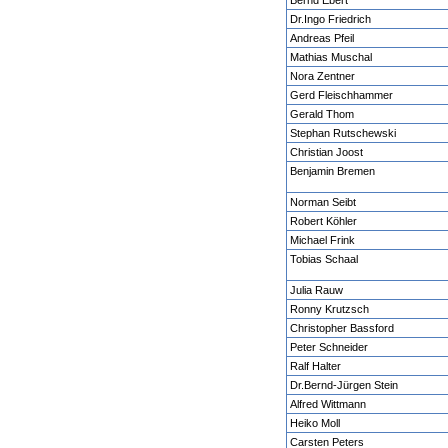
Bernd Ebert
Dr.Ingo Friedrich
Andreas Pfeil
Mathias Muschal
Nora Zentner
Gerd Fleischhammer
Gerald Thom
Stephan Rutschewski
Christian Joost
Benjamin Bremen
Norman Seibt
Robert Köhler
Michael Frink
Tobias Schaal
Julia Rauw
Ronny Krutzsch
Christopher Bassford
Peter Schneider
Ralf Halter
Dr.Bernd-Jürgen Stein
Alfred Wittmann
Heiko Moll
Carsten Peters