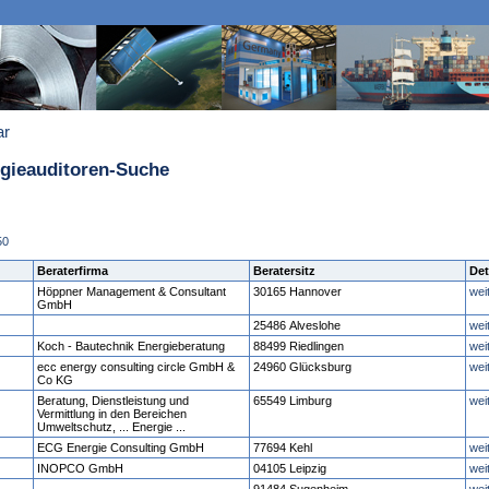
ar
rgieauditoren-Suche
50
Beraterfirma
Beratersitz
Det
Höppner Management & Consultant
30165 Hannover
wei
GmbH
25486 Alveslohe
wei
Koch - Bautechnik Energieberatung
88499 Riedlingen
wei
ecc energy consulting circle GmbH &
24960 Glücksburg
wei
Co KG
Beratung, Dienstleistung und
65549 Limburg
wei
Vermittlung in den Bereichen
Umweltschutz, ... Energie ...
ECG Energie Consulting GmbH
77694 Kehl
wei
INOPCO GmbH
04105 Leipzig
wei