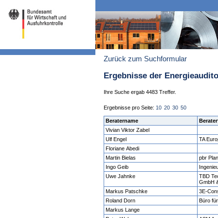
Zurück zum Suchformular
Ergebnisse der Energieaudit
Ihre Suche ergab 4483 Treffer.
Ergebnisse pro Seite:
10
20
30
50
Beratername
Berater
Vivian Viktor Zabel
Ulf Engel
TA Euro
Floriane Abedi
Martin Bielas
pbr Pla
Ingo Geib
Ingenie
Uwe Jahnke
TBD Tec
GmbH &
Markus Patschke
3E-Cons
Roland Dorn
Büro fü
Markus Lange