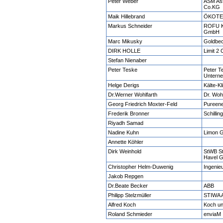
Peter Weber
ASM As
Co.KG
Maik Hillebrand
ÖKOTEC
Markus Schneider
ROFU Ki
GmbH
Marc Mikusky
Goldbe
DIRK HOLLE
Limit 2
Stefan Nienaber
Peter Teske
Peter T
Untern
Helge Derigs
Kälte-K
Dr.Werner Wohlfarth
Dr. Woh
Georg Friedrich Moxter-Feld
Pureen
Frederik Bronner
Schilli
Riyadh Samad
Nadine Kuhn
Limon 
Annette Köhler
Dirk Weinhold
StWB St
Havel 
Christopher Helm-Duwenig
Ingenie
Jakob Repgen
Dr.Beate Becker
ABB
Philipp Stelzmüller
STIWA
Alfred Koch
Koch u
Roland Schmieder
enviaM