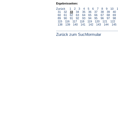
Ergebnisseiten:
Zurück
1
2
3
4
5
6
7
8
9
10
31
32
33
34
35
36
37
38
39
40
60
61
62
63
64
65
66
67
68
69
89
90
91
92
93
94
95
96
97
98
115
116
117
118
119
120
121
122
138
139
140
141
142
143
144
145
Zurück zum Suchformular